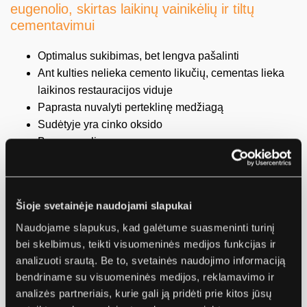
eugenolio, skirtas laikinų vainikėlių ir tiltų
cementavimui
Optimalus sukibimas, bet lengva pašalinti
Ant kulties nelieka cemento likučių, cementas lieka
laikinos restauracijos viduje
Paprasta nuvalyti perteklinę medžiagą
Sudėtyje yra cinko oksido
Be eugenolio
Savybės ir privalumai!
Automatinio maišymo švirkštas
Šioje svetainėje naudojami slapukai
Naudojame slapukus, kad galėtume suasmeninti turinį
Tikslus medžiagos dozavimas, maišant nesusidaro
bei skelbimus, teikti visuomeninės medijos funkcijas ir
oro burbuliukai
analizuoti srautą. Be to, svetainės naudojimo informaciją
Patogu ir patikima
bendriname su visuomeninės medijos, reklamavimo ir
Lengva naudoti
analizės partneriais, kurie gali ją pridėti prie kitos jūsų