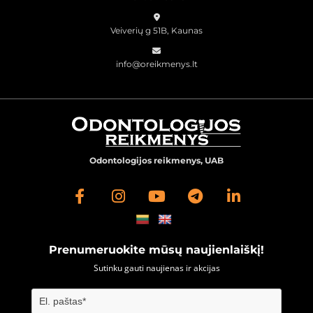

Veiverių g 51B, Kaunas

info@oreikmenys.lt
Odontologijos reikmenys, UAB
Prenumeruokite mūsų naujienlaiškį!
Sutinku gauti naujienas ir akcijas