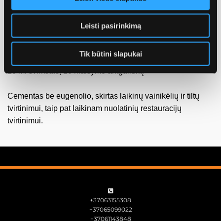
Pašalinus laikiną restauracija, nelieka cemento likučių
ant kulties
Leisti pasirinkimą
Cementas lieka laikinoje restauracijoje
Tik būtini slapukai
10 ml švirkštas, 10 maišymo antgaliukų
Cementas be eugenolio, skirtas laikinų vainikėlių ir tiltų
tvirtinimui, taip pat laikinam nuolatinių restauracijų
tvirtinimui.

+37063155308
+37065099022
+37061143848