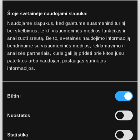
Milteliai 15 g , skystis 8 ml, dozavimo šaukštas ir maišymo
Šioje svetainėje naudojami slapukai
padėkliukas
Naudojame slapukus, kad galėtume suasmeninti turinį
bei skelbimus, teikti visuomeninės medijos funkcijas ir
Atstatomasis stiklojonomerinis cementas
analizuoti srautą. Be to, svetainės naudojimo informaciją
Harvard Ionoglas Fill Extra yra klasikinis atstatomasis
bendriname su visuomeninės medijos, reklamavimo ir
cementas kapsulėse su patobulintomis mechaninėmis
analizės partneriais, kurie gali ją pridėti prie kitos jūsų
savybėmis. Harvard Ionoglas Fill Extra pasižymi ne tik
pateiktos arba naudojant paslaugas surinktos
aukštu fluoridų jonų išskyrimu bei puikiu
informacijos.
biosuderinamumu, bet ir gera chemina adhezija prie
dentino ir emalio bei restauracijos, taip pat puikia kraštine
adaptacija. Nereikalauja emalio bei dentino ėsdinimo.
Sutikimo
Harvard Ionoglas Fill Extra yra radiopakiškas.
Būtini
pasirinkimas
Indikacijos
Nuostatos
Pieniniams dantims: I, II ir V klasės nuolatinėms
restauracijoms
Statistika
I, II klasės ilgalaikėms restauracijoms mažos