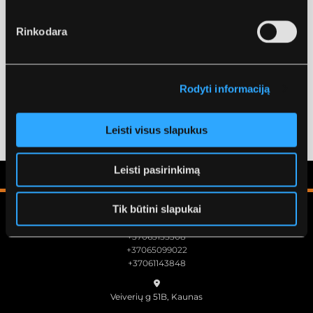
apkrovos zonose
V klasės restauracijoms
Rinkodara
Tarpinės restauracijos
I ir II klasės restauracijoms didelės apkrovos zonose
naudojant sumuštinio techniką
Rodyti informaciją
PREKĖS APRAŠYMAS PDF
Leisti visus slapukus
Leisti pasirinkimą
Tik būtini slapukai

+37063155308
+37065099022
+37061143848

Veiverių g 51B, Kaunas