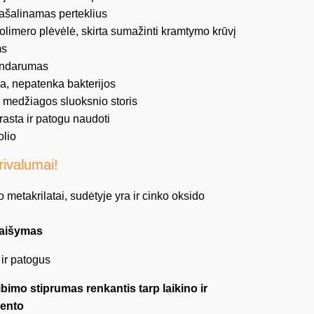
ašalinamas perteklius
olimero plėvėlė, skirta sumažinti kramtymo krūvį
ms
andarumas
ia, nepatenka bakterijos
 medžiagos sluoksnio storis
rasta ir patogu naudoti
lio
rivalumai!
metakrilatai, sudėtyje yra ir cinko oksido
maišymas
 ir patogus
bimo stiprumas renkantis tarp laikino ir
mento