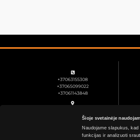

+37063155308
+37065099022
+37061143848

Veiverių g 51B, Kaunas
Šioje svetainėje naudojam

info@oreikmenys.lt
Naudojame slapukus, kad g
funkcijas ir analizuoti sr