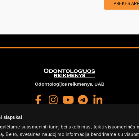
PREKĖS AP
Odontologijos reikmenys, UAB
i slapukai
alėtume suasmeninti turinį bei skelbimus, teikti visuomeninės 
Prenumeruokite mūsų naujienlaiškį!
autą. Be to, svetainės naudojimo informaciją bendriname su visu
Sutinku gauti naujienas ir akcijas