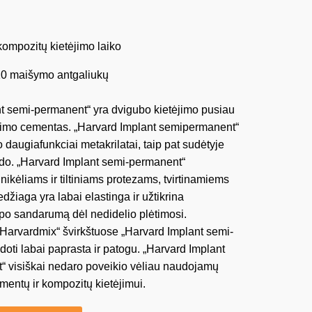
kompozitų kietėjimo laiko
 10 maišymo antgaliukų
t semi-permanent“ yra dvigubo kietėjimo pusiau
tinimo cementas. „Harvard Implant semipermanent“
 daugiafunkciai metakrilatai, taip pat sudėtyje
sido. „Harvard Implant semi-permanent“
ikėliams ir tiltiniams protezams, tvirtinamiems
džiaga yra labai elastinga ir užtikrina
rpo sandarumą dėl nedidelio plėtimosi.
„Harvardmix“ švirkštuose „Harvard Implant semi-
oti labai paprasta ir patogu. „Harvard Implant
“ visiškai nedaro poveikio vėliau naudojamų
mentų ir kompozitų kietėjimui.