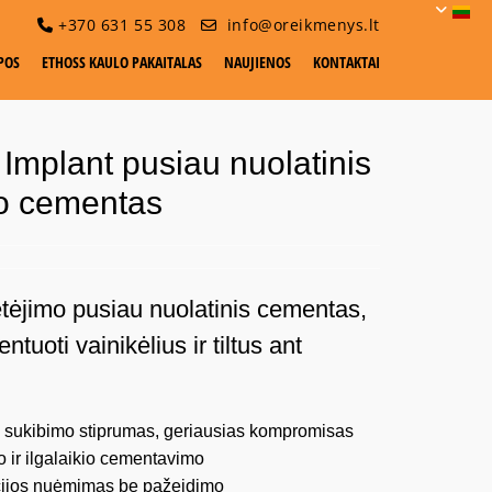
+370 631 55 308
info@oreikmenys.lt


POS
ETHOSS KAULO PAKAITALAS
NAUJIENOS
KONTAKTAI
Implant pusiau nuolatinis
mo cementas
tėjimo pusiau nuolatinis cementas,
ntuoti vainikėlius ir tiltus ant
 sukibimo stiprumas, geriausias kompromisas
no ir ilgalaikio cementavimo
ijos nuėmimas be pažeidimo