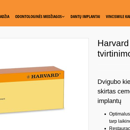
ADŽIA
ODONTOLOGINĖS MEDŽIAGOS
DANTŲ IMPLANTAI
VINCISMILE KA
Harvard 
tvirtini
Dvigubo kie
skirtas ceme
implantų
Optimalus
tarp laiki
Restaurac