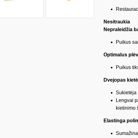
Restaurac
Nesitraukia
Nepraleidžia b
Puikus san
Optimalus plėv
Puikus ti
Dvejopas kiet
Sukietėja
Lengvai p
kietinimo 
Elastinga poli
Sumažina