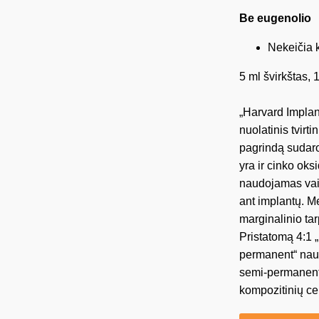
Be eugenolio
Nekeičia 
5 ml švirkštas,
„Harvard Implan
nuolatinis tvir
pagrindą sudaro
yra ir cinko ok
naudojamas vain
ant implantų. Me
marginalinio ta
Pristatomą 4:1 
permanent“ naud
semi-permanent
kompozitinių ce