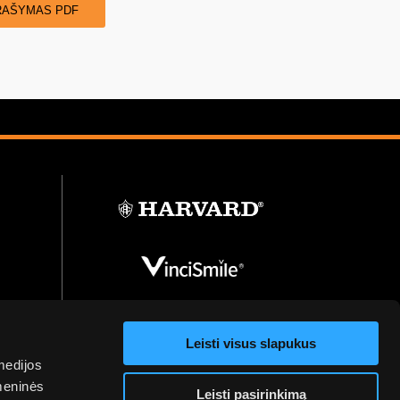
RAŠYMAS PDF
Leisti visus slapukus
medijos
omeninės
Leisti pasirinkimą