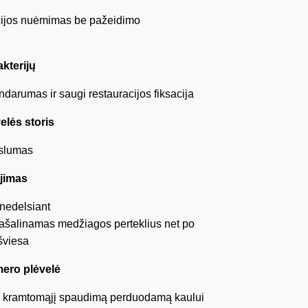
ijos nuėmimas be pažeidimo
akterijų
darumas ir saugi restauracijos fiksacija
elės storis
kslumas
ėjimas
 nedelsiant
ašalinamas medžiagos perteklius net po
šviesa
mero plėvelė
 kramtomąjį spaudimą perduodamą kaului