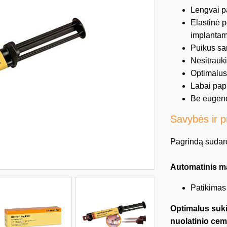
Lengvai p
Elastinė p
implanta
Puikus s
Nesitrauk
Optimalus
Labai pap
Be eugeno
Savybės ir p
Pagrindą sudaro 
Automatinis 
Patikimas
Optimalus suki
nuolatinio ce